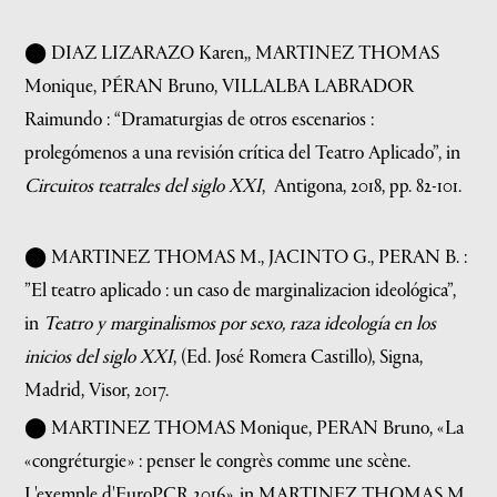
⬤ DIAZ LIZARAZO Karen,, MARTINEZ THOMAS
Monique, PÉRAN Bruno, VILLALBA LABRADOR
Raimundo : “Dramaturgias de otros escenarios :
prolegómenos a una revisión crítica del Teatro Aplicado”, in
Circuitos teatrales del siglo XXI
,
Antigona, 2018, pp. 82-101.
⬤ MARTINEZ THOMAS M., JACINTO G., PERAN B. :
”El teatro aplicado : un caso de marginalizacion ideológica”,
in
Teatro y marginalismos por sexo, raza ideología en los
inicios del siglo XXI
, (Ed. José Romera Castillo), Signa,
Madrid, Visor, 2017.
⬤ MARTINEZ THOMAS Monique, PERAN Bruno, «
La
«
congréturgie
» : penser le congrès comme une scène.
L'exemple d'EuroPCR 2016
», in MARTINEZ THOMAS M.