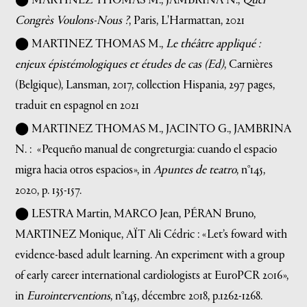
⬤ MARTINEZ THOMAS M., JAMBRINA N.,
Quel
Congrès Voulons-Nous ?
, Paris, L'Harmattan, 2021
⬤ MARTINEZ THOMAS M.,
Le théâtre appliqué :
enjeux épistémologiques et études de cas (Ed)
, Carnières
(Belgique), Lansman, 2017, collection Hispania, 297 pages,
traduit en espagnol en 2021
⬤ MARTINEZ THOMAS M., JACINTO G., JAMBRINA
N. : «
Pequeño manual de congreturgia: cuando el espacio
migra hacia otros espacios
», in
Apuntes de teatro
, n°145,
2020, p. 135-157.
⬤ LESTRA Martin, MARCO Jean, PÉRAN Bruno,
MARTINEZ Monique, AÏT Ali Cédric : « Let’s foward with
evidence-based adult learning.
An experiment with a group
of early career international cardiologists at EuroPCR 2016 »,
in
Eurointerventions
,
n°145, décembre 2018, p.1262-1268.