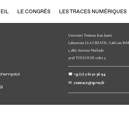
EIL
LE CONGRÈS
LES TRACES NUMÉRIQUES
AIL
⬤ CONTACT
Université Toulouse Jean Jaurès
Laboratoire LLA-CREATIS / LabCom Ri
5, allée Antonio Machado
31058 TOULOUSE cedex 9
🕿 +33 (0) 5 61 50 36 94
d'emploi
✉ contact@qcvn.fr
ng